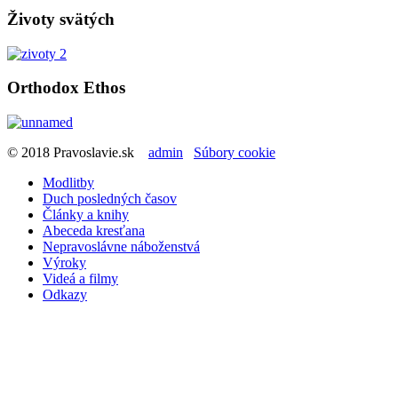
Životy svätých
Orthodox Ethos
© 2018 Pravoslavie.sk
admin
Súbory cookie
Modlitby
Duch posledných časov
Články a knihy
Abeceda kresťana
Nepravoslávne náboženstvá
Výroky
Videá a filmy
Odkazy