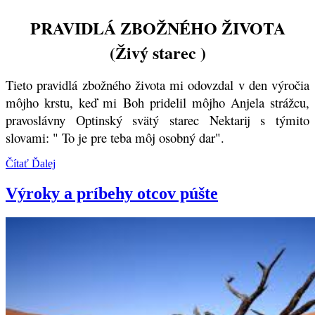
PRAVIDLÁ ZBOŽNÉHO ŽIVOTA
(Živý starec )
Tieto pravidlá zbožného života mi odovzdal v den výročia
môjho krstu, keď mi Boh pridelil môjho Anjela strážcu,
pravoslávny Optinský svätý starec Nektarij s týmito
slovami: " To je pre teba môj osobný dar".
Čítať Ďalej
Výroky a príbehy otcov púšte