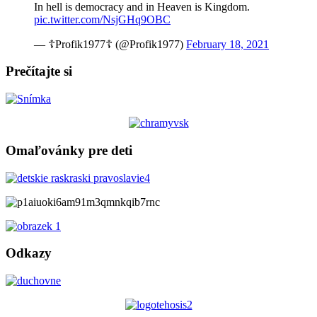
In hell is democracy and in Heaven is Kingdom.
pic.twitter.com/NsjGHq9OBC
— ☦Profik1977☦ (@Profik1977)
February 18, 2021
Prečítajte si
Omaľovánky pre deti
Odkazy