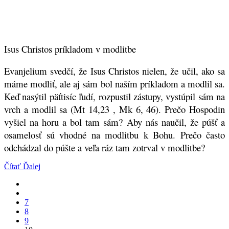
Isus Christos príkladom v modlitbe
Evanjelium svedčí, že Isus Christos nielen, že učil, ako sa
máme modliť, ale aj sám bol naším príkladom a modlil sa.
Keď nasýtil päťtisíc ľudí, rozpustil zástupy, vystúpil sám na
vrch a modlil sa (Mt 14,23 , Mk 6, 46). Prečo Hospodin
vyšiel na horu a bol tam sám? Aby nás naučil, že púšť a
osamelosť sú vhodné na modlitbu k Bohu. Prečo často
odchádzal do púšte a veľa ráz tam zotrval v modlitbe?
Čítať Ďalej
7
8
9