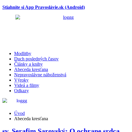
Stiahnite si App Pravoslávie.sk (Android)
Modlitby
Duch posledných časov
Články a knihy
Abeceda kresťana
Nepravoslávne náboženstvá
Výroky
Videá a filmy
Odkazy
Abeceda kresťana
Úvod
Abeceda kresťana
sv. Serafim Sarovský: O ochrane srdca