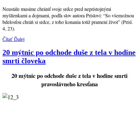
Neustále musíme chrániť svoje srdce pred neprístojnými
myšlienkami a dojmami, podľa slov autora Prísloví: “So všemožnou
bdelosťou chráň si srdce, z toho konania totiž pramení život” (Prísl.
4, 23).
Čítať Ďalej
20 mýtnic po odchode duše z tela v hodine
smrti človeka
20 mýtnic po odchode duše z tela v hodine smrti
pravoslávneho kresťana