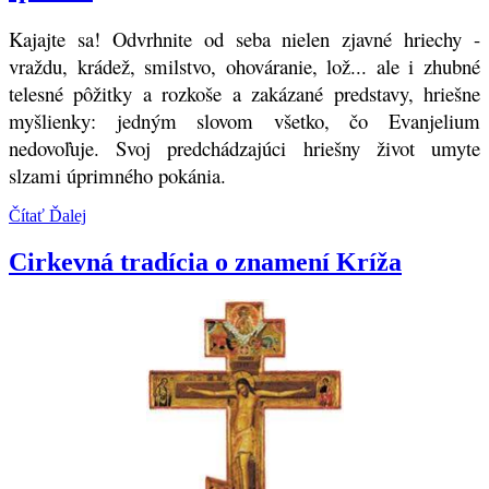
Kajajte sa! Odvrhnite od seba nielen zjavné hriechy -
vraždu, krádež, smilstvo, ohováranie, lož... ale i zhubné
telesné pôžitky a rozkoše a zakázané predstavy, hriešne
myšlienky: jedným slovom všetko, čo Evanjelium
nedovoľuje. Svoj predchádzajúci hriešny život umyte
slzami úprimného pokánia.
Čítať Ďalej
Cirkevná tradícia o znamení Kríža