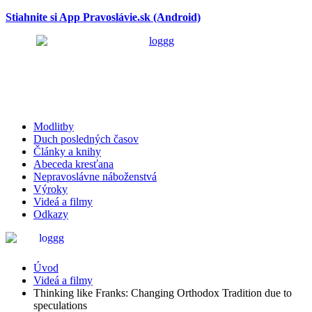
Stiahnite si App Pravoslávie.sk (Android)
Modlitby
Duch posledných časov
Články a knihy
Abeceda kresťana
Nepravoslávne náboženstvá
Výroky
Videá a filmy
Odkazy
Videá a filmy
Úvod
Videá a filmy
Thinking like Franks: Changing Orthodox Tradition due to
speculations