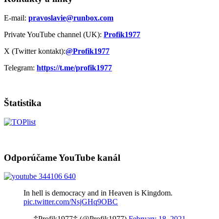
E-mail:
pravoslavie@runbox.com
Private YouTube channel (UK):
Profik1977
X (Twitter kontakt):
@Profik1977
Telegram:
https://t.me/profik1977
Štatistika
Odporúčame YouTube kanál
In hell is democracy and in Heaven is Kingdom.
pic.twitter.com/NsjGHq9OBC
— ☦Profik1977☦ (@Profik1977)
February 18, 2021