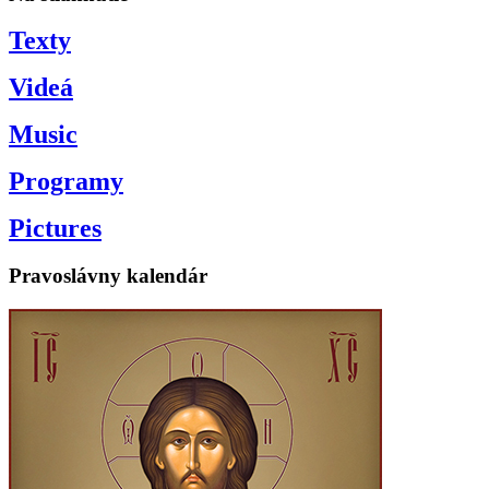
Texty
Videá
Music
Programy
Pictures
Pravoslávny kalendár