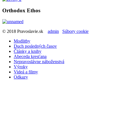
Orthodox Ethos
© 2018 Pravoslavie.sk
admin
Súbory cookie
Modlitby
Duch posledných časov
Články a knihy
Abeceda kresťana
Nepravoslávne náboženstvá
Výroky
Videá a filmy
Odkazy