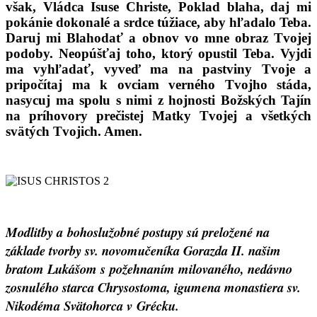
však, Vládca Isuse Christe, Poklad blaha, daj mi
pokánie dokonalé a srdce túžiace, aby hľadalo Teba.
Daruj mi Blahodať a obnov vo mne obraz Tvojej
podoby. Neopúšťaj toho, ktorý opustil Teba. Vyjdi
ma vyhľadať, vyveď ma na pastviny Tvoje a
pripočítaj ma k ovciam verného Tvojho stáda,
nasycuj ma spolu s nimi z hojnosti Božských Tajín
na príhovory prečistej Matky Tvojej a všetkých
svätých Tvojich. Amen.
Modlitby a bohoslužobné postupy sú preložené na
základe tvorby sv. novomučeníka Gorazda II.
našim
bratom Lukášom s požehnaním milovaného, nedávno
zosnulého starca Chrysostoma, igumena monastiera sv.
Nikodéma Svätohorca v Grécku.