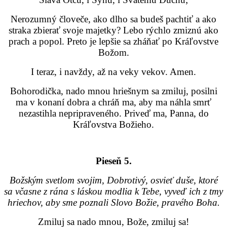
Nerozumný človeče, ako dlho sa budeš pachtiť a ako
straka zbierať svoje majetky? Lebo rýchlo zmiznú ako
prach a popol. Preto je lepšie sa zháňať po Kráľovstve
Božom.
I teraz, i navždy, až na veky vekov. Amen.
Bohorodička, nado mnou hriešnym sa zmiluj, posilni
ma v konaní dobra a chráň ma, aby ma náhla smrť
nezastihla nepripraveného. Priveď ma, Panna, do
Kráľovstva Božieho.
Pieseň 5.
Božským svetlom svojim, Dobrotivý, osvieť duše, ktoré
sa včasne z rána s láskou modlia k Tebe, vyveď ich z tmy
hriechov, aby sme poznali Slovo Božie, pravého Boha.
Zmiluj sa nado mnou, Bože, zmiluj sa!