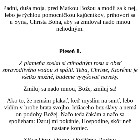
Padni, duša moja, pred Matkou Božou a modli sa k nej,
lebo je rýchlou pomocníčkou kajúcnikov, prihovorí sa
u Syna, Christa Boha, aby sa zmiloval nado mnou
nehodným.
Pieseň 8.
Z plameňa zoslal si ctihodným rosu a obeť
spravodlivého vodou si spálil. Teba, Christe, Ktorému je
všetko možné, budeme vyvyšovať naveky.
Zmiluj sa nado mnou, Bože, zmiluj sa!
Ako to, že nemám plakať, keď myslím na smrť, lebo
vidím v hrobe brata svojho, ležiaceho bez slávy a nemá
on podoby Božej. Načo teda čakám a načo sa
spolieham: Daruj mi pokánie, Hospodine, skôr než
nastane koniec.
Sláva Otcu, i Synu, i Svätému Duchu;