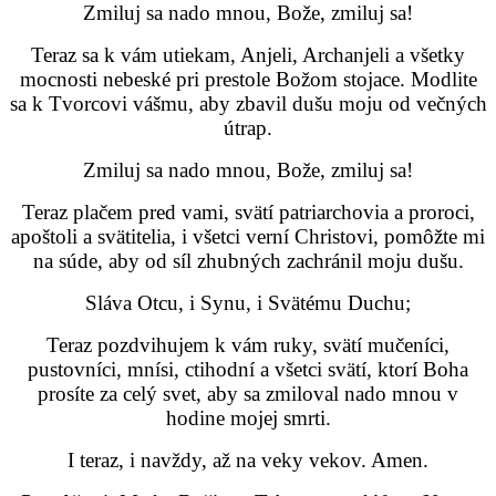
Zmiluj sa nado mnou, Bože, zmiluj sa!
Teraz sa k vám utiekam, Anjeli, Archanjeli a všetky
mocnosti nebeské pri prestole Božom stojace. Modlite
sa k Tvorcovi vášmu, aby zbavil dušu moju od večných
útrap.
Zmiluj sa nado mnou, Bože, zmiluj sa!
Teraz plačem pred vami, svätí patriarchovia a proroci,
apoštoli a svätitelia, i všetci verní Christovi, pomôžte mi
na súde, aby od síl zhubných zachránil moju dušu.
Sláva Otcu, i Synu, i Svätému Duchu;
Teraz pozdvihujem k vám ruky, svätí mučeníci,
pustovníci, mnísi, ctihodní a všetci svätí, ktorí Boha
prosíte za celý svet, aby sa zmiloval nado mnou v
hodine mojej smrti.
I teraz, i navždy, až na veky vekov. Amen.