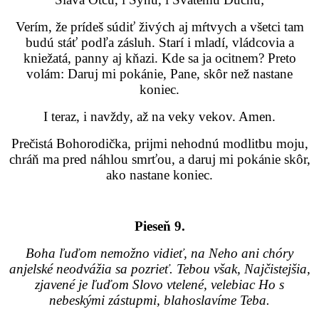
Verím, že prídeš súdiť živých aj mŕtvych a všetci tam
budú stáť podľa zásluh. Starí i mladí, vládcovia a
kniežatá, panny aj kňazi. Kde sa ja ocitnem? Preto
volám: Daruj mi pokánie, Pane, skôr než nastane
koniec.
I teraz, i navždy, až na veky vekov. Amen.
Prečistá Bohorodička, prijmi nehodnú modlitbu moju,
chráň ma pred náhlou smrťou, a daruj mi pokánie skôr,
ako nastane koniec.
Pieseň 9.
Boha ľuďom nemožno vidieť, na Neho ani chóry
anjelské neodvážia sa pozrieť. Tebou však, Najčistejšia,
zjavené je ľuďom Slovo vtelené, velebiac Ho s
nebeskými zástupmi, blahoslavíme Teba.