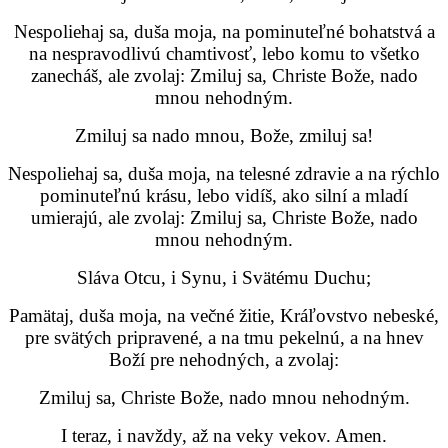
Nespoliehaj sa, duša moja, na pominuteľné bohatstvá a
na nespravodlivú chamtivosť, lebo komu to všetko
zanecháš, ale zvolaj: Zmiluj sa, Christe Bože, nado
mnou nehodným.
Zmiluj sa nado mnou, Bože, zmiluj sa!
Nespoliehaj sa, duša moja, na telesné zdravie a na rýchlo
pominuteľnú krásu, lebo vidíš, ako silní a mladí
umierajú, ale zvolaj: Zmiluj sa, Christe Bože, nado
mnou nehodným.
Sláva Otcu, i Synu, i Svätému Duchu;
Pamätaj, duša moja, na večné žitie, Kráľovstvo nebeské,
pre svätých pripravené, a na tmu pekelnú, a na hnev
Boží pre nehodných, a zvolaj:
Zmiluj sa, Christe Bože, nado mnou nehodným.
I teraz, i navždy, až na veky vekov. Amen.