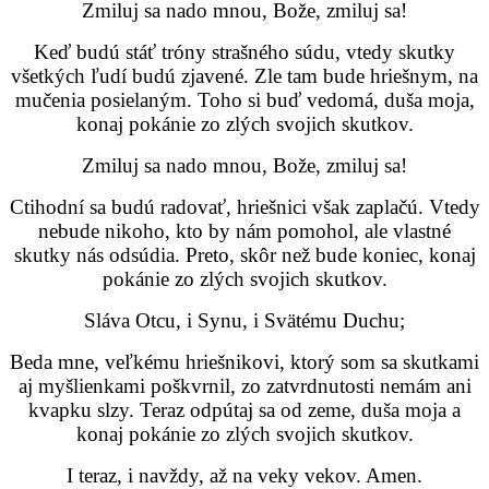
Zmiluj sa nado mnou, Bože, zmiluj sa!
Keď budú stáť tróny strašného súdu, vtedy skutky
všetkých ľudí budú zjavené. Zle tam bude hriešnym, na
mučenia posielaným. Toho si buď vedomá, duša moja,
konaj pokánie zo zlých svojich skutkov.
Zmiluj sa nado mnou, Bože, zmiluj sa!
Ctihodní sa budú radovať, hriešnici však zaplačú. Vtedy
nebude nikoho, kto by nám pomohol, ale vlastné
skutky nás odsúdia. Preto, skôr než bude koniec, konaj
pokánie zo zlých svojich skutkov.
Sláva Otcu, i Synu, i Svätému Duchu;
Beda mne, veľkému hriešnikovi, ktorý som sa skutkami
aj myšlienkami poškvrnil, zo zatvrdnutosti nemám ani
kvapku slzy. Teraz odpútaj sa od zeme, duša moja a
konaj pokánie zo zlých svojich skutkov.
I teraz, i navždy, až na veky vekov. Amen.