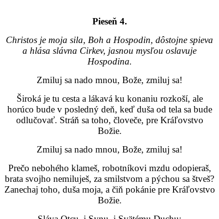
Pieseň 4.
Christos je moja sila, Boh a Hospodin, dôstojne spieva
a hlása slávna Cirkev, jasnou mysľou oslavuje
Hospodina.
Zmiluj sa nado mnou, Bože, zmiluj sa!
Široká je tu cesta a lákavá ku konaniu rozkoší, ale
horúco bude v posledný deň, keď duša od tela sa bude
odlučovať. Stráň sa toho, človeče, pre Kráľovstvo
Božie.
Zmiluj sa nado mnou, Bože, zmiluj sa!
Prečo nebohého klameš, robotníkovi mzdu odopieraš,
brata svojho nemiluješ, za smilstvom a pýchou sa štveš?
Zanechaj toho, duša moja, a čiň pokánie pre Kráľovstvo
Božie.
Sláva Otcu, i Synu, i Svätému Duchu;