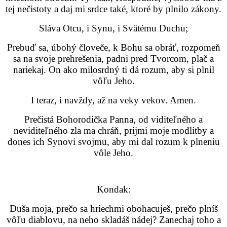
tej nečistoty a daj mi srdce také, ktoré by plnilo zákony.
Sláva Otcu, i Synu, i Svätému Duchu;
Prebuď sa, úbohý človeče, k Bohu sa obráť, rozpomeň
sa na svoje prehrešenia, padni pred Tvorcom, plač a
nariekaj. On ako milosrdný ti dá rozum, aby si plnil
vôľu Jeho.
I teraz, i navždy, až na veky vekov. Amen.
Prečistá Bohorodička Panna, od viditeľného a
neviditeľného zla ma chráň, prijmi moje modlitby a
dones ich Synovi svojmu, aby mi dal rozum k plneniu
vôle Jeho.
Kondak:
Duša moja, prečo sa hriechmi obohacuješ, prečo plníš
vôľu diablovu, na neho skladáš nádej? Zanechaj toho a