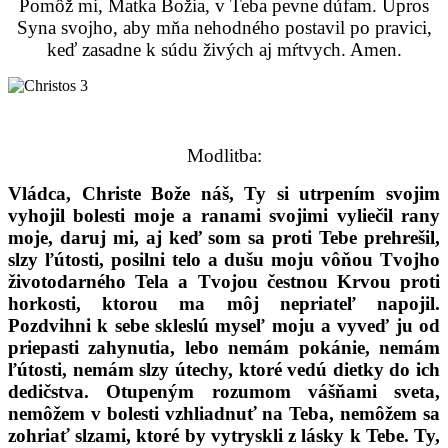
Pomôž mi, Matka Božia, v Teba pevne dúfam. Upros
Syna svojho, aby mňa nehodného postavil po pravici,
keď zasadne k súdu živých aj mŕtvych. Amen.
Modlitba:
Vládca, Christe Bože náš, Ty si utrpením svojim
vyhojil bolesti moje a ranami svojimi vyliečil rany
moje, daruj mi, aj keď som sa proti Tebe prehrešil,
slzy ľútosti, posilni telo a dušu moju vôňou Tvojho
životodarného Tela a Tvojou čestnou Krvou proti
horkosti, ktorou ma môj nepriateľ napojil.
Pozdvihni k sebe skleslú myseľ moju a vyveď ju od
priepasti zahynutia, lebo nemám pokánie, nemám
ľútosti, nemám slzy útechy, ktoré vedú dietky do ich
dedičstva. Otupeným rozumom vášňami sveta,
nemôžem v bolesti vzhliadnuť na Teba, nemôžem sa
zohriať slzami, ktoré by vytryskli z lásky k Tebe. Ty,