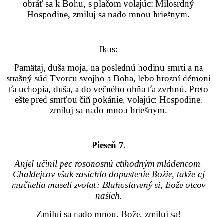
obráť sa k Bohu, s plačom volajúc: Milosrdný
Hospodine, zmiluj sa nado mnou hriešnym.
Ikos:
Pamätaj, duša moja, na poslednú hodinu smrti a na
strašný súd Tvorcu svojho a Boha, lebo hrozní démoni
ťa uchopia, duša, a do večného ohňa ťa zvrhnú. Preto
ešte pred smrťou čiň pokánie, volajúc: Hospodine,
zmiluj sa nado mnou hriešnym.
Pieseň 7.
Anjel učinil pec rosonosnú ctihodným mládencom.
Chaldejcov však zasiahlo dopustenie Božie, takže aj
mučitelia museli zvolať: Blahoslavený si, Bože otcov
našich.
Zmiluj sa nado mnou, Bože, zmiluj sa!