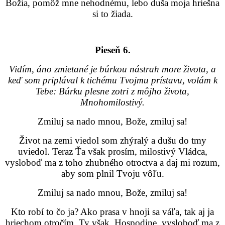
Božia, pomôž mne nehodnému, lebo duša moja hriešna
si to žiada.
Pieseň 6.
Vidím, áno zmietané je búrkou nástrah more života, a
keď som priplával k tichému Tvojmu prístavu, volám k
Tebe: Búrku plesne zotri z môjho života,
Mnohomilostivý.
Zmiluj sa nado mnou, Bože, zmiluj sa!
Život na zemi viedol som zhýralý a dušu do tmy
uviedol. Teraz Ťa však prosím, milostivý Vládca,
vysloboď ma z toho zhubného otroctva a daj mi rozum,
aby som plnil Tvoju vôľu.
Zmiluj sa nado mnou, Bože, zmiluj sa!
Kto robí to čo ja? Ako prasa v hnoji sa váľa, tak aj ja
hriechom otročím. Ty však, Hospodine, vysloboď ma z