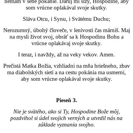
nemám v sebe pokánie. Daruj mi slzy, Hospodine, aby
som vrúcne oplakával svoje skutky.
Sláva Otcu, i Synu, i Svätému Duchu;
Nerozumný, úbohý človeče, v lenivosti čas márniš. Maj
na mysli život svoj, obráť sa k Hospodinu Bohu a
vrúcne oplakávaj svoje skutky.
I teraz, i navždy, až na veky vekov. Amen.
Prečistá Matka Božia, vzhliadni na mňa hriešneho, zbav
ma diabolských sietí a na cestu pokánia ma usmerni,
aby som vrúcne oplakával svoje skutky.
Pieseň 3.
Nie je svätého, ako si Ty, Hospodine Bože môj,
pozdvihol si údel svojich verných a utvrdil nás na
základe vyznania svojho.