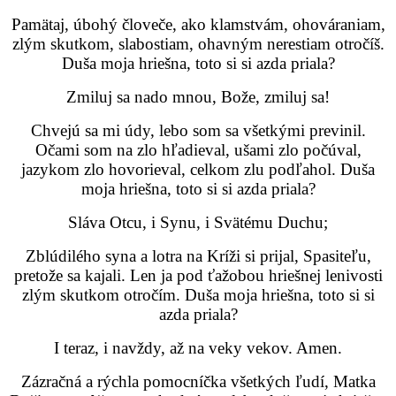
Pamätaj, úbohý človeče, ako klamstvám, ohováraniam,
zlým skutkom, slabostiam, ohavným nerestiam otročíš.
Duša moja hriešna, toto si si azda priala?
Zmiluj sa nado mnou, Bože, zmiluj sa!
Chvejú sa mi údy, lebo som sa všetkými previnil.
Očami som na zlo hľadieval, ušami zlo počúval,
jazykom zlo hovorieval, celkom zlu podľahol. Duša
moja hriešna, toto si si azda priala?
Sláva Otcu, i Synu, i Svätému Duchu;
Zblúdilého syna a lotra na Kríži si prijal, Spasiteľu,
pretože sa kajali. Len ja pod ťažobou hriešnej lenivosti
zlým skutkom otročím. Duša moja hriešna, toto si si
azda priala?
I teraz, i navždy, až na veky vekov. Amen.
Zázračná a rýchla pomocníčka všetkých ľudí, Matka