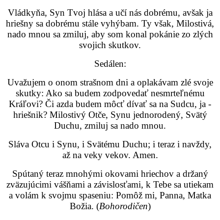
Vládkyňa, Syn Tvoj hlása a učí nás dobrému, avšak ja
hriešny sa dobrému stále vyhýbam. Ty však, Milostivá,
nado mnou sa zmiluj, aby som konal pokánie zo zlých
svojich skutkov.
Sedálen:
Uvažujem o onom strašnom dni a oplakávam zlé svoje
skutky: Ako sa budem zodpovedať nesmrteľnému
Kráľovi? Či azda budem môcť dívať sa na Sudcu, ja -
hriešnik? Milostivý Otče, Synu jednorodený, Svätý
Duchu, zmiluj sa nado mnou.
Sláva Otcu i Synu, i Svätému Duchu; i teraz i navždy,
až na veky vekov. Amen.
Spútaný teraz mnohými okovami hriechov a držaný
zväzujúcimi vášňami a závislosťami, k Tebe sa utiekam
a volám k svojmu spaseniu: Pomôž mi, Panna, Matka
Božia. (
Bohorodičen
)