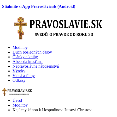
Stiahnite si App Pravoslávie.sk (Android)
Modlitby
Duch posledných časov
Články a knihy
Abeceda kresťana
Nepravoslávne náboženstvá
Výroky
Videá a filmy
Odkazy
Modlitby
Úvod
Modlitby
Kajúcny kánon k Hospodinovi Isusovi Christovi