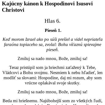
Kajúcny kánon k Hospodinovi Isusovi
Christovi
Hlas 6.
Pieseň 1.
Keď morom Izrael ako po súši prešiel a videl nepriateľa
faraóna topiaceho sa, zvolal: Bohu víťaznú spievajme
pieseň.
Zmiluj sa nado mnou, Bože, zmiluj sa!
Teraz pristúpil som ja hriechmi zaťažený k Tebe,
Vládcovi a Bohu svojmu. Nesmiem k nebu hľadieť, len
modliť sa slovami: Hospodine, daj mi rozum, aby som
vrúcne oplakával svoje skutky.
Zmiluj sa nado mnou, Bože, zmiluj sa!
Beda mi hriešnemu. Najúbohejší som zo všetkých ľudí,